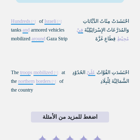
احْتَشَدَتْ مِئَاتُ الدَّبَّابَاتِ
Israeli
of
Hundreds
وَالمُدَرَّعَاتُ الإِسْرَائِيْلِيَّةَ
فِيْ
armored vehicles
and
tanks
مُحِيْطِ
قِطَاعِ غَزَّةَ
Gaza Strip
around
mobilized
احْتَشَدَتِ القُوَّاتُ
عَلَىْ
الحُدُوْدِ
at
mobilized
troops
The
الشَّمَالِيَّةَ لِلْبِلَادِ
of
borders
northern
the
the country
اضغط للمزيد من الأمثلة
✦
✦
✦
✦
✦