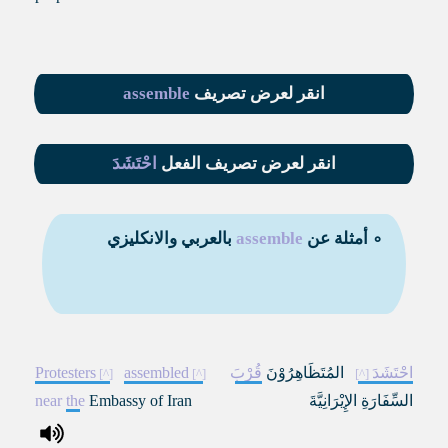
انقر لعرض تصريف
assemble
انقر لعرض تصريف الفعل
احْتَشَدَ
∘ أمثلة عن
assemble
بالعربي والانكليزي
احْتَشَدَ
المُتَظَاهِرُوْنَ
قُرْبَ
assembled
Protesters
السِّفَارَةِ الإِيْرَانِيَّةَ
Embassy of Iran
the
near