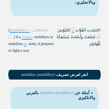
وبالانجليزي:
احْتَشَدَتِ القُوَّاتِ
أَوِ
الجُيُوْشَ
transitive
,
intransitive
[
أَيْ
تَجَمَّعَتْ وَأَضْحَتْ مُسْتَعِدَّةً
mobilizes or
country
] if a
لِلْهُجُوْمِ
army, it prepares
its
mobilizes
to fight a war
انقر لعرض تصريف
mobilize (mobilise)
∘ أمثلة عن
mobilize (mobilise)
بالعربي
والانكليزي