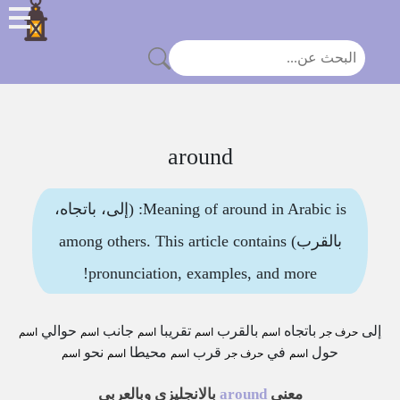
around
Meaning of around in Arabic is: (إلى، باتجاه،
بالقرب) among others. This article contains
pronunciation, examples, and more!
إلى
باتجاه
بالقرب
تقريبا
جانب
حوالي
حرف جر
اسم
اسم
اسم
اسم
اسم
حول
في
قرب
محيطا
نحو
اسم
حرف جر
اسم
اسم
اسم
معنى
around
بالانجليزي وبالعربي