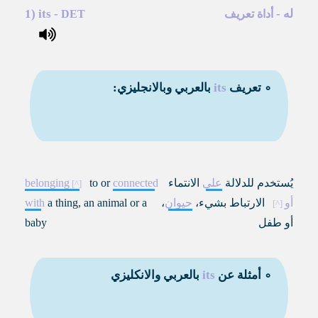
له
-
-
its
1)
أداة تعريف
DET
∘ تعريف
its
بالعربي وبالانجليزي:
يُستخدم للدلالة
على
الانتماء
connected
to or
belonging
أو
الارتباط بشيء،
حيوان
،
a thing, an animal or a
with
أو طفل
baby
∘ أمثلة عن
its
بالعربي والانكليزي