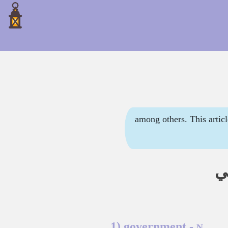
among others. This article contains pronu
ي
1)
government
-
N