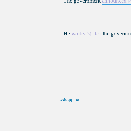
The government
announced
He
works
for
the governm
shopping