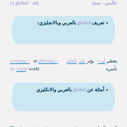
عالمي
-
-
global
1)
صفة
adj
∘ تعريف
global
بالعربي وبالانجليزي:
يغطي
أو
يؤثر
على
العالم
affecting
or
covering
بأسره
world
whole
the
∘ أمثلة عن
global
بالعربي والانكليزي