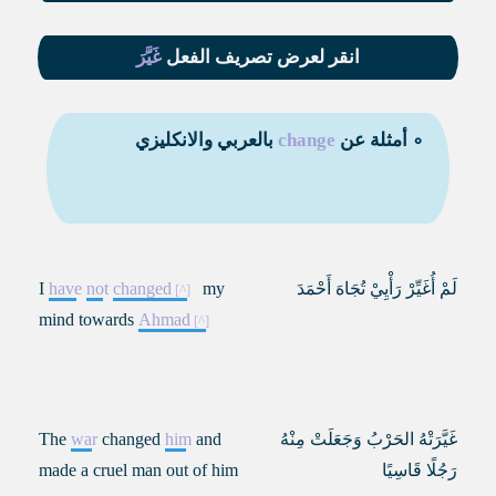
انقر لعرض تصريف الفعل
غَيَّرَ
∘ أمثلة عن
change
بالعربي والانكليزي
لَمْ أُغَيِّرْ رَأْيِيْ تُجَاهَ أَحْمَدَ
my
changed
not
have
I
mind towards
Ahmad
غَيَّرَتْهُ الحَرْبُ وَجَعَلَتْ مِنْهُ
and
him
changed
war
The
رَجُلًا قَاسِيًا
made a cruel man out of him