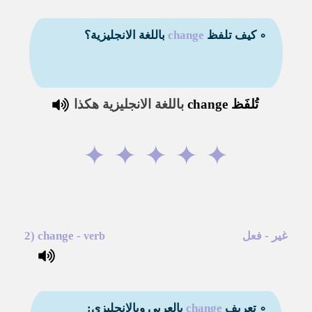
∘ كيف تلفظ
change
باللغة الانجليزية؟
تُلفَظ
change
باللغة الانجليزية هكذا
✦
✦
✦
✦
✦
غير
-
-
change
2)
فعل
verb
∘ تعريف
change
بالعربي وبالانجليزي: