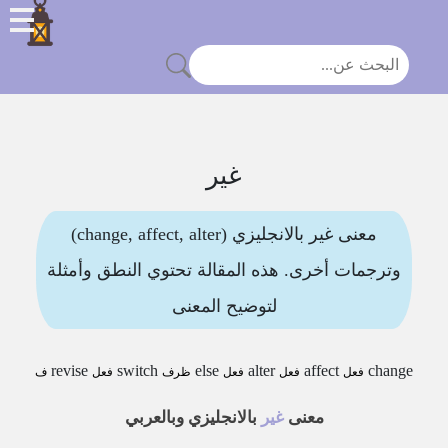
غير
معنى غير بالانجليزي (change, affect, alter)
وترجمات أخرى. هذه المقالة تحتوي النطق وأمثلة
لتوضيح المعنى
revise
switch
else
alter
affect
change
فعل
فعل
فعل
ظرف
فعل
ف
معنى
غير
بالانجليزي وبالعربي