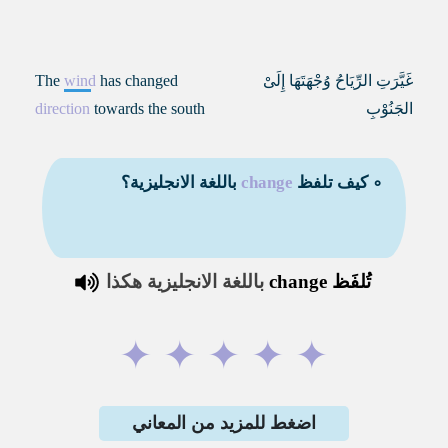
غَيَّرَتِ الرِّيَاحُ وُجْهَتَهَا إِلَىْ
has changed
wind
The
الجَنُوْبِ
towards the south
direction
∘ كيف تلفظ
change
باللغة الانجليزية؟
تُلفَظ
change
باللغة الانجليزية هكذا
✦
✦
✦
✦
✦
اضغط للمزيد من المعاني