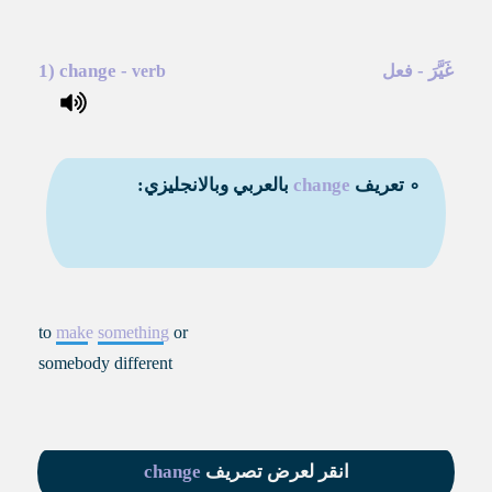
غَيَّرَ
-
-
change
1)
فعل
verb
∘ تعريف
change
بالعربي وبالانجليزي:
to
make
something
or
somebody different
انقر لعرض تصريف
change