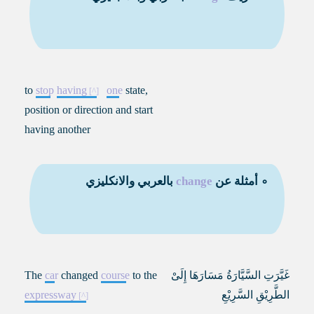
to
stop
having
one
state,
position or direction and start
having another
∘ أمثلة عن
change
بالعربي والانكليزي
غَيَّرَتِ السَّيَّارَةُ مَسَارَهَا إِلَىْ
to the
course
changed
car
The
الطَّرِيْقِ السَّرِيْعِ
expressway