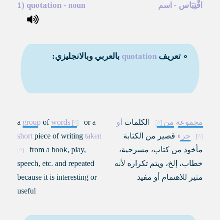
اقْتِبَاس
-
-
quotation
1)
اسم
noun
∘ تعريف
quotation
بالعربي وبالانجليزي:
مجموعة
من
الكلمات
أو
or a
words
of
group
a
جزء
قصير من الكتابة
taken
piece of writing
short
مأخوذ من كتاب، مسرحية،
from a book, play,
خطاب، إلخ، ويتم تكراره لأنه
speech, etc. and repeated
مثير للاهتمام أو مفيد
because it is interesting or
useful