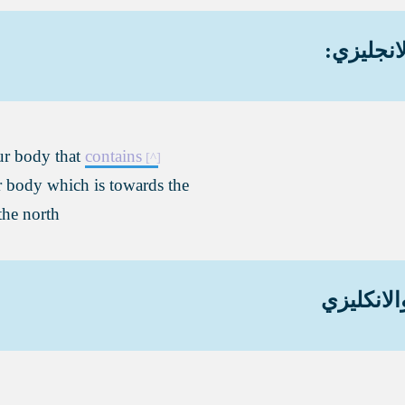
انجليزي:
our body that
contains
ur body which is towards the
the north
الانكليزي