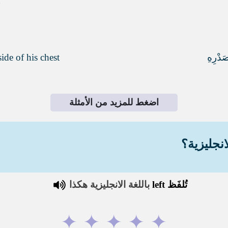
d
َدْرِهِ
side of his chest
اضغط للمزيد من الأمثلة
انجليزية؟
تُلفَظ
left
باللغة الانجليزية هكذا
✦
✦
✦
✦
✦