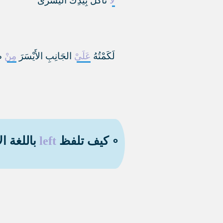
لَا
تَأْكُلْ بِيَدِكَ اليُسْرَىْ
لَكَمْتُهُ
عَلَىْ
الجَانِبِ الأَيْسَرَ
مِنْ
ص
∘ كيف تلفظ
left
باللغة ال