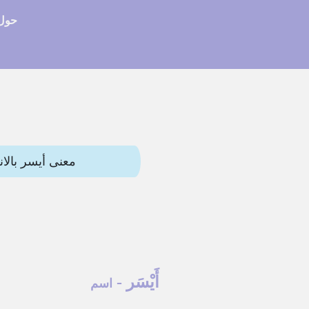
حول 
معنى أيسر بالانجليزي (left) وترجمات أخرى. هذه المقالة تحت
أَيْسَر
-
اسم