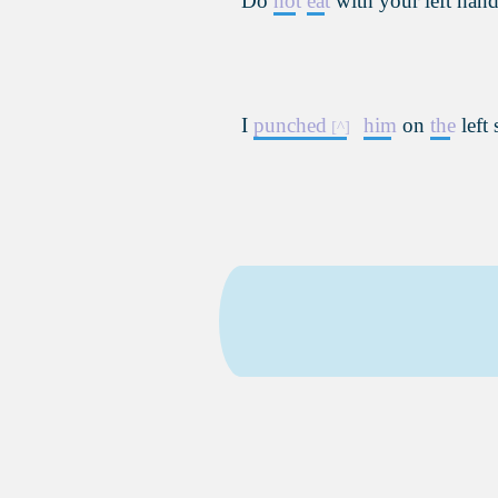
Do
not
eat
with your left han
I
punched
him
on
the
left 