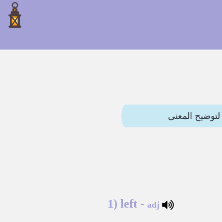
1)
left
-
adj