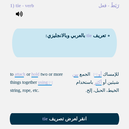
رَبَطَ
-
-
tie
1)
فعل
verb
∘ تعريف
tie
بالعربي وبالانجليزي:
للإمساك
أو
الجمع
بين
two or more
hold
or
attach
to
شيئين أو
أكثر
باستخدام
using
things together
الخيط، الحبل، إلخ.
string, rope, etc.
انقر لعرض تصريف
tie