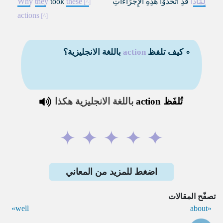
لِمَاذَا
قَدِ اتَّخَذُوْا هَذِهِ الإِجْرَاءَاتِ
these
took
they
Why
actions
∘ كيف تلفظ
action
باللغة الانجليزية؟
تُلفَظ
action
باللغة الانجليزية هكذا
✦
✦
✦
✦
✦
اضغط للمزيد من المعاني
تصفّح المقالات
well
about