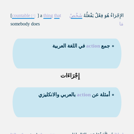
الإِجْرَاءُ هُوَ فِعْلٌ يَفْعَلُهُ
شَخْصٌ
that
thing
] a
countable
[
مَا
somebody does
∘ جمع
action
في اللغة العربية
إِجْرَاءَات
∘ أمثلة عن
action
بالعربي والانكليزي