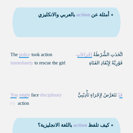
∘ أمثلة عن
action
بالعربي والانكليزي
اتَّخَذَتِ الشُّرْطَةُ
إِجْرَاءَاتٍ
took action
police
The
فَوْرِيَّةً لِإِنْقَاذِ الفَتَاةِ
to rescue the girl
immediately
قَدْ
تَتَعَرَّضُ لِإِجْرَاءٍ تَأْدِيْبِيٍّ
disciplinary
face
might
You
action
∘ كيف تلفظ
action
باللغة الانجليزية؟