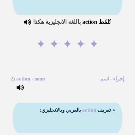
تُلفَظ
action
باللغة الانجليزية هكذا
✦
✦
✦
✦
✦
إجراء
-
-
action
2)
اسم
noun
∘ تعريف
action
بالعربي وبالانجليزي: