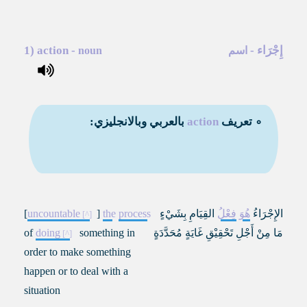
إِجْرَاء
-
-
action
1)
اسم
noun
∘ تعريف
action
بالعربي وبالانجليزي:
الإِجْرَاءُ
هُوَ
فِعْلُ
القِيَامِ بِشَيْءٍ
process
the
]
uncountable
[
مَا مِنْ أَجْلِ تَحْقِيْقِ غَايَةٍ مُحَدَّدَةٍ
something in
doing
of
order to make something
happen or to deal with a
situation