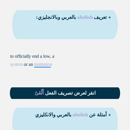
∘ تعريف
abolish
بالعربي وبالانجليزي:
to officially end a low, a
system
or an
institution
انقر لعرض تصريف الفعل
أَلْغَىْ
∘ أمثلة عن
abolish
بالعربي والانكليزي