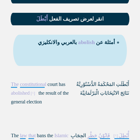
انقر لعرض تصريف الفعل
أَبْطَلَ
∘ أمثلة عن
abolish
بالعربي والانكليزي
أَبْطَلَتِ المَحْكَمَةُ الدُّسْتُوْرِيَّةُ
court has
constitutional
The
نَتَائِجَ الانْتِخَابَاتِ الْبَرْلَمَانِيَّةَ
the result of the
abolished
general election
أُبْطِلَ
قَانُوْنُ
حَظْرِ
الحِجَابِ
Islamic
bans the
that
law
The