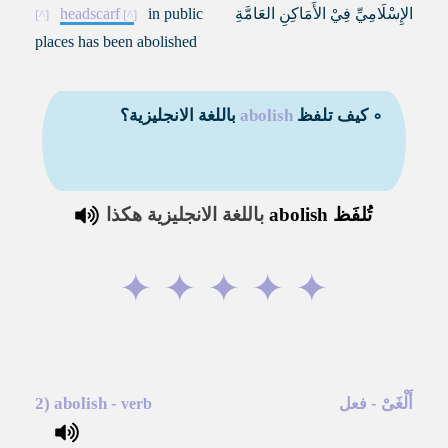
الإِسْلَامِيِّ فِيْ الأَمَاكِنِ العَامَّةِ
in public
headscarf
places has been abolished
∘ كيف تلفظ
abolish
باللغة الانجليزية؟
تُلفَظ
abolish
باللغة الانجليزية هكذا
✦
✦
✦
✦
✦
أَلْغَىْ
-
-
abolish
2)
فعل
verb