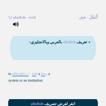
أَبْطَلَ
-
-
abolish
1)
فعل
verb
∘ تعريف
abolish
بالعربي وبالانجليزي:
to
officially
end
a
low
, a
system or an institution
انقر لعرض تصريف
abolish