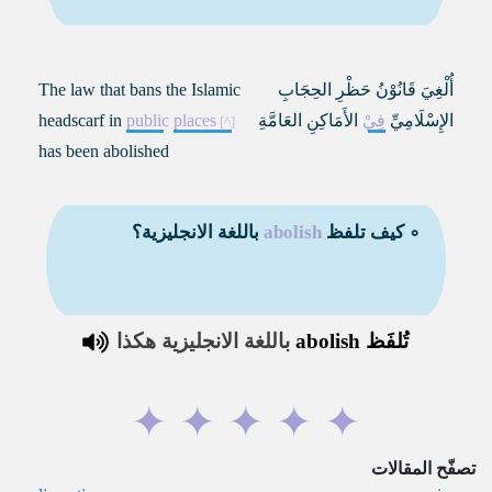
أُلْغِيَ قَانُوْنُ حَظْرِ الحِجَابِ
The law that bans the Islamic
الإِسْلَامِيِّ
فِيْ
الأَمَاكِنِ العَامَّةِ
places
public
headscarf in
has been abolished
∘ كيف تلفظ
abolish
باللغة الانجليزية؟
تُلفَظ
abolish
باللغة الانجليزية هكذا
✦
✦
✦
✦
✦
تصفّح المقالات