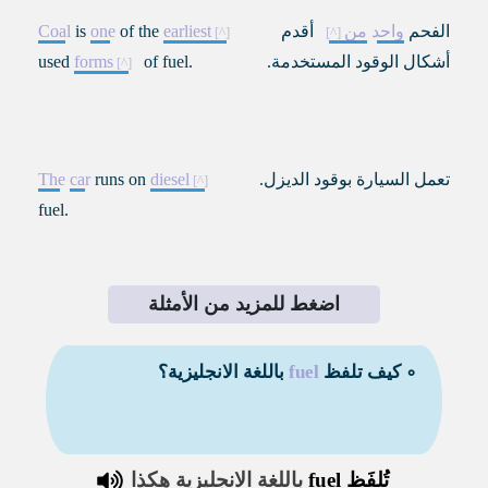
الفحم
واحد
من
أقدم
earliest
of the
one
is
Coal
أشكال الوقود المستخدمة.
of fuel.
forms
used
تعمل السيارة بوقود الديزل.
diesel
runs on
car
The
fuel.
اضغط للمزيد من الأمثلة
∘ كيف تلفظ
fuel
باللغة الانجليزية؟
تُلفَظ
fuel
باللغة الانجليزية هكذا