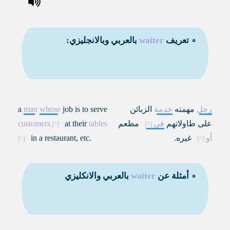
∘ تعريف
waiter
بالعربي وبالانجليزي:
رجل
مهمته
خدمة
الزبائن
job is to serve
whose
man
a
على طاولاتهم
في
مطعم
tables
at their
customers
أو
غيره.
in a restaurant, etc.
∘ أمثلة عن
waiter
بالعربي والانكليزي