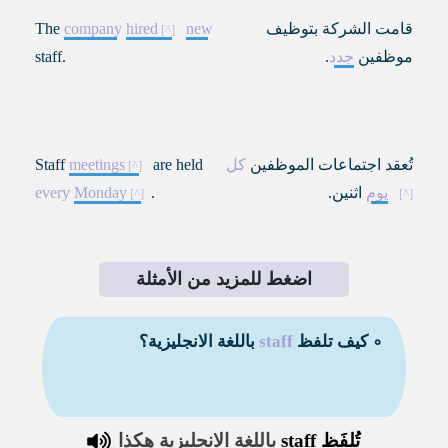
قامت الشركة بتوظيف
new
hired
company
The
موظفين
جدد
.
staff.
تُعقد اجتماعات الموظفين
كل
are held
meetings
Staff
يوم
اثنين.
.
Monday
every
اضغط للمزيد من الأمثلة
∘ كيف تلفظ
staff
باللغة الانجليزية؟
تُلفَظ
staff
باللغة الانجليزية هكذا