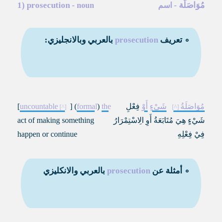
مُوَاصَلَة
-
-
prosecution
1)
اسم
noun
∘ تعريف
prosecution
بالعربي وبالانجليزي:
مُوَاصَلَةُ
شَيْءٍ
أَوْ
فِعْلِ
the
)
formal
] (
uncountable
[
شَيْءٍ هِيَ مُتَابَعَةُ أَوِ الِاسْتِمْرَارُ
act of making something
فِيْ فِعْلِهِ
happen or continue
∘ أمثلة عن
prosecution
بالعربي والانكليزي