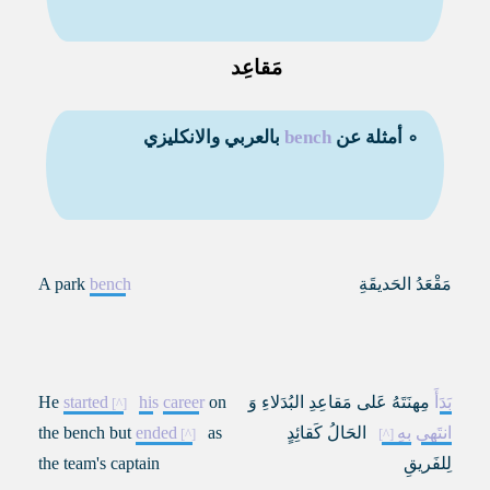
مَقاعِد
∘ أمثلة عن
bench
بالعربي والانكليزي
مَقْعَدُ الحَديقَةِ
bench
A park
بَدَأَ
مِهنَتَهُ عَلى مَقاعِدِ البُدَلاءِ وَ
on
career
his
started
He
انتَهى
بِهِ
الحَالُ كَقائِدٍ
as
ended
the bench but
لِلفَريقِ
the team's captain