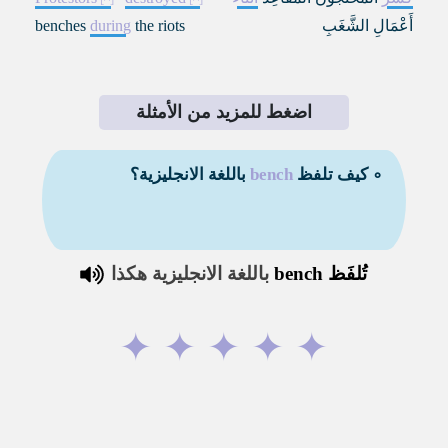
أَعْمَالِ الشَّغَبِ
the riots
during
benches
اضغط للمزيد من الأمثلة
∘ كيف تلفظ
bench
باللغة الانجليزية؟
تُلفَظ
bench
باللغة الانجليزية هكذا
✦
✦
✦
✦
✦