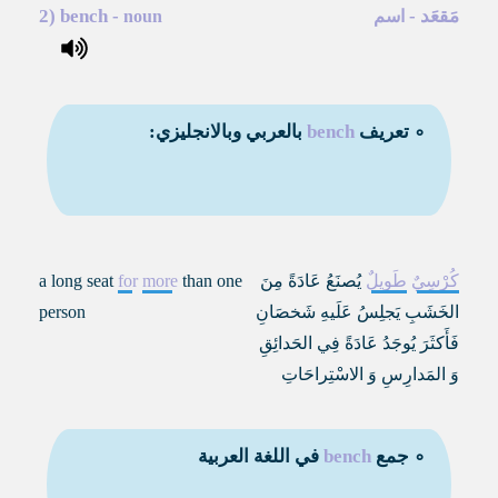
مَقعَد
-
-
bench
2)
اسم
noun
∘ تعريف
bench
بالعربي وبالانجليزي:
كُرْسِيٌ
طَويِلٌ
يُصنَعُ عَادَةً مِنَ
than one
more
for
a long seat
الخَشَبِ يَجلِسُ عَلَيهِ شَخصَانِ
person
فَأَكثَرَ يُوجَدُ عَادَةً فِي الحَدائِقِ
وَ المَدارِسِ وَ الاسْتِراحَاتِ
∘ جمع
bench
في اللغة العربية