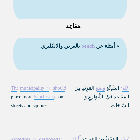
مَقَاعِد
∘ أمثلة عن
bench
بالعربي والانكليزي
عَلَىْ
البَلَدِيَّةِ
وَضْعُ
المَزِيْدِ مِنَ
should
municipality
The
المَقَاعِدِ فِيْ الشَّوَارِعِ وَ
on
benches
place more
السَّاحَاتِ
streets and squares
كَسَّرَ
المُحْتَجُّوْنَ المَقَاعِدَ
أَثْنَاءَ
destroyed
Protestors