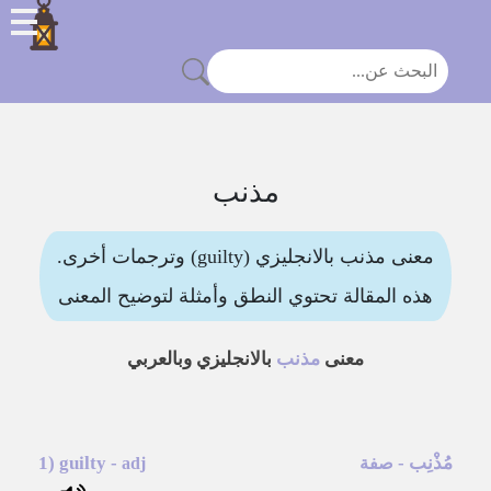
مذنب
معنى مذنب بالانجليزي (guilty) وترجمات أخرى.
هذه المقالة تحتوي النطق وأمثلة لتوضيح المعنى
معنى
مذنب
بالانجليزي وبالعربي
مُذْنِب
-
-
guilty
1)
صفة
adj