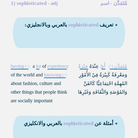
مُتَمَدِّن
-
-
sophisticated
1)
اسم
adj
∘ تعريف
sophisticated
بالعربي وبالانجليزي:
مُتَمَدِّن
أَيْ
عِنْدَهُ
خِبْرَةٌ
experience
of
lot
a
having
وَمَعْرِفَةٌ كَبِيْرَةٌ فِيْ الأُمُوْرِ
knowing
of the world and
المُهِمَّةِ اجْتِمَاعِيًّا كَالفَنِّ
about fashion, culture and
وَالمُوْضَةِ وَالثَّقَافَةِ وَغَيْرِهَا
other things that people think
are socially important
∘ أمثلة عن
sophisticated
بالعربي والانكليزي