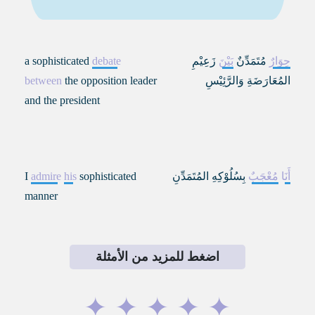
حِوَارٌ
مُتَمَدِّنٌ
بَيْنَ
زَعِيْمِ
debate
a sophisticated
المُعَارَضَةِ وَالرَّئِيْسِ
the opposition leader
between
and the president
أَنَا
مُعْجَبٌ
بِسُلُوْكِهِ المُتَمَدِّنِ
sophisticated
his
admire
I
manner
اضغط للمزيد من الأمثلة
✦
✦
✦
✦
✦