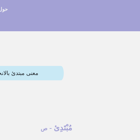
حول 
معنى مبتدئ بالانجليزي (junior) وترجمات أخرى. هذه المقالة تحتوي 
مُبْتَدِئ
-
ص