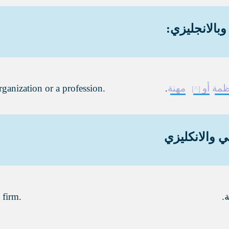
وبالانجليزي:
ظمة
أو
مهنة
.
rganization or a profession.
ي والانكليزي
.
 firm.