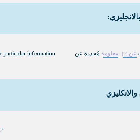
الانجليزي:
ب
عن
معلومة
مُحددة عن
r particular information
والانكليزي
r
?