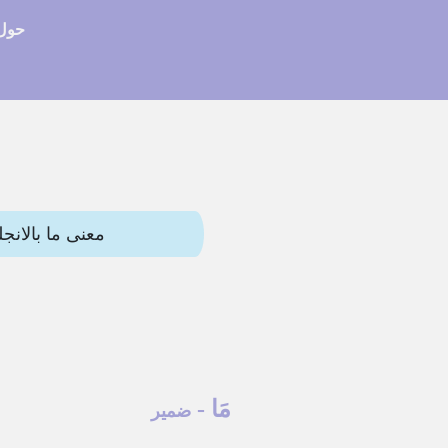
حول 
معنى ما بالانجليزي (what) وترجمات أخرى. هذه المقالة تحتوي ال
مَا
-
ضمير