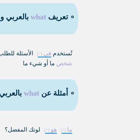
∘ تعريف
what
بالعربي وب
تُستخدم
في
الأسئلة للطل
شخص
ما أو شيء ما
∘ أمثلة عن
what
بالعربي 
ما
هو
لونك المفضل؟