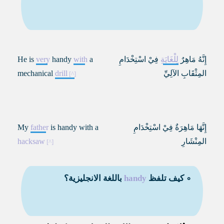
إِنَّهُ مَاهِرٌ
لِلْغَايَةِ
فِيْ اسْتِخْدَامِ
a
with
handy
very
He is
المِثْقَابِ الآلِيِّ
drill
mechanical
إِنَّهَا مَاهِرَةٌ فِيْ اسْتِخْدَامِ
is handy with a
father
My
المِنْشَارِ
hacksaw
∘ كيف تلفظ
handy
باللغة الانجليزية؟