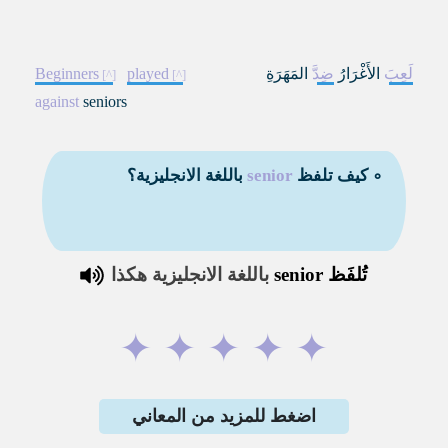
لَعِبَ
الأَغْرَارُ
ضِدَّ
المَهَرَةِ
played
Beginners
against
seniors
∘ كيف تلفظ
senior
باللغة الانجليزية؟
تُلفَظ
senior
باللغة الانجليزية هكذا
✦
✦
✦
✦
✦
اضغط للمزيد من المعاني