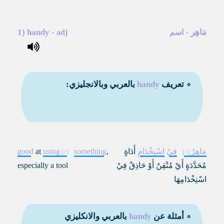
مَاهِر
-
-
handy
1)
اسم
adj
∘ تعريف
handy
بالعربي وبالانجليزي:
مَاهِرٌ
فِيْ
اسْتِخْدَامِ
أَدَاةٍ
,
something
using
at
good
مُحَدَّدَةٍ أَيْ مُتْقِنٌ أَوْ حَاذِقٌ فِيْ
especially a tool
اسْتِخْدَامِهَا
∘ أمثلة عن
handy
بالعربي والانكليزي