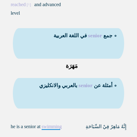
reached
and advanced
level
∘ جمع
senior
في اللغة العربية
مَهَرَة
∘ أمثلة عن
senior
بالعربي والانكليزي
إِنَّهُ مَاهِرٌ فِيْ السِّبَاحَةِ
swimming
he is a senior at