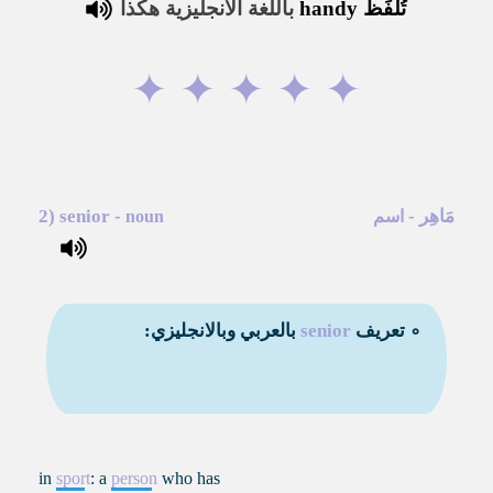
تُلفَظ
handy
باللغة الانجليزية هكذا
✦
✦
✦
✦
✦
مَاهِر
-
-
senior
2)
اسم
noun
∘ تعريف
senior
بالعربي وبالانجليزي:
in
sport
: a
person
who has