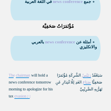
∘ جمع
news conference
في اللغة العربية
مُؤْتَمَرَاتٌ صَحَفِيَّة
∘ أمثلة عن
news conference
بالعربي
والانكليزي
سَيَعْقُدُ
رَئِيْسُ
الشَّرِكَةِ مُؤْتَمَرًا
will hold a
chairman
The
صَحَفِيًّا
صَبَاحَ
الغَدِ لِلْاعْتِذَارِ عَنِ
news conference tomorrow
تَهَرُّبِهِ الضَّرِيْبِيِّ
morning to apologize for his
tax
evasion