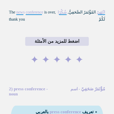
انْتَهَىْ
المُؤْتَمَرُ الصَّحَفِيُّ
,
شُكْرًا
is over,
conference
news
The
لَكُمْ
thank you
اضغط للمزيد من الأمثلة
✦
✦
✦
✦
✦
مُؤْتَمَرٌ صَحَفِيّ
-
-
press conference
2)
اسم
noun
∘ تعريف
press conference
بالعربي