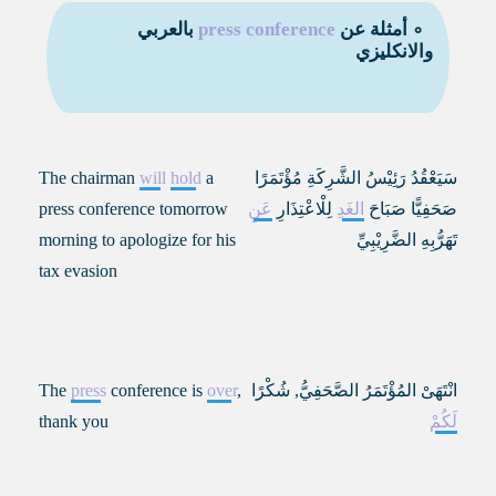
∘ أمثلة عن
press conference
بالعربي
والانكليزي
سَيَعْقُدُ رَئِيْسُ الشَّرِكَةِ مُؤْتَمَرًا
a
hold
will
The chairman
صَحَفِيًّا صَبَاحَ
الغَدِ
لِلْاعْتِذَارِ
عَنِ
press conference tomorrow
تَهَرُّبِهِ الضَّرِيْبِيِّ
morning to apologize for his
tax evasion
انْتَهَىْ المُؤْتَمَرُ الصَّحَفِيُّ
,
شُكْرًا
,
over
conference is
press
The
لَكُمْ
thank you