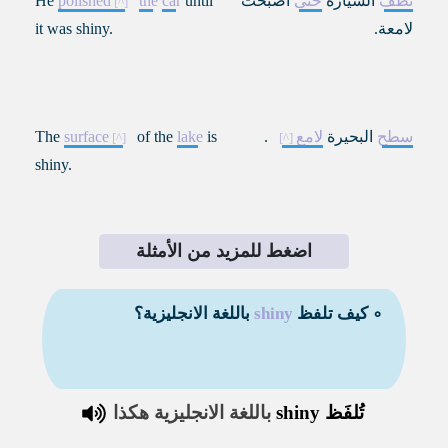
نظف
السيارة
حتى
أصبحت
until
car
the
polished
He
لامعة.
it was shiny.
سطح
البحيرة
لامع
.
is
lake
of the
surface
The
shiny.
اضغط للمزيد من الأمثلة
∘ كيف تلفظ
shiny
باللغة الانجليزية؟
تُلفَظ
shiny
باللغة الانجليزية هكذا