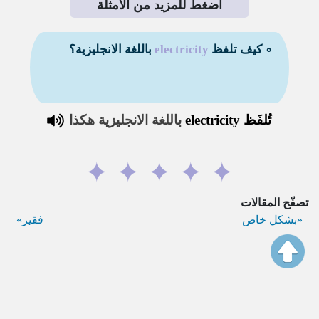
اضغط للمزيد من الأمثلة
∘ كيف تلفظ
electricity
باللغة الانجليزية؟
تُلفَظ
electricity
باللغة الانجليزية هكذا
✦
✦
✦
✦
✦
تصفّح المقالات
بشكل خاص
فقير
omarasad.com