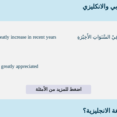
ي والانكليزي
ِيْ السَّنَوَاتِ الأَخِيْرَةِ
atly increase in recent years
 greatly appreciated
اضغط للمزيد من الأمثلة
ة الانجليزية؟