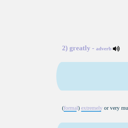
2)
greatly
-
adverb
(
formal
)
extremely
or very m