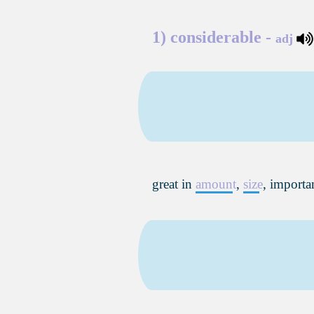
1)
considerable
-
adj
​great in
amount
,
size
, importan