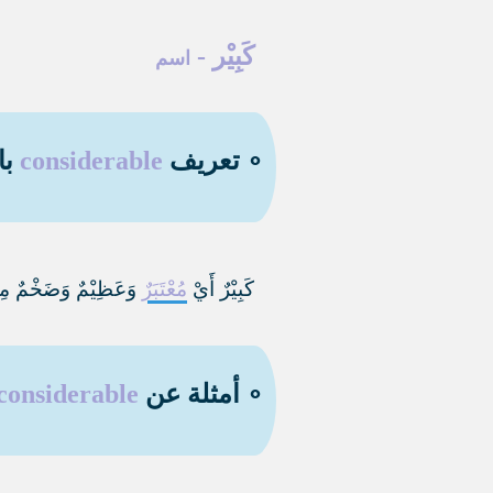
كَبِيْر
-
اسم
∘ تعريف
considerable
با
كَبِيْرٌ أَيْ
مُعْتَبَرٌ
وَعَظِيْمٌ وَضَخْمٌ م
∘ أمثلة عن
considerable