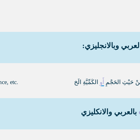
لعربي وبالانجليزي:
ِنْ حَيْثِ الحَجْمِ
أَوِ
الكَمِّيَّةِ الَخ
ce, etc.
بالعربي والانكليزي