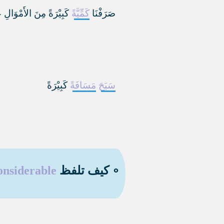
صَرَفْنَا
كَمِّيَّةً
كَبِيْرَةً مِنَ الأَمْوَالِ 
سَبَحَ
مَسَافَةً
كَبِيْرَةً
∘ كيف تلفظ
onsiderable