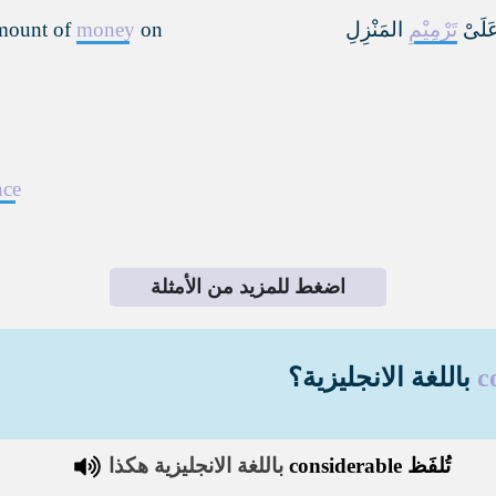
عَلَىْ
تَرْمِيْمِ
المَنْزِلِ
on
money
amount of
nce
اضغط للمزيد من الأمثلة
c
باللغة الانجليزية؟
تُلفَظ
considerable
باللغة الانجليزية هكذا