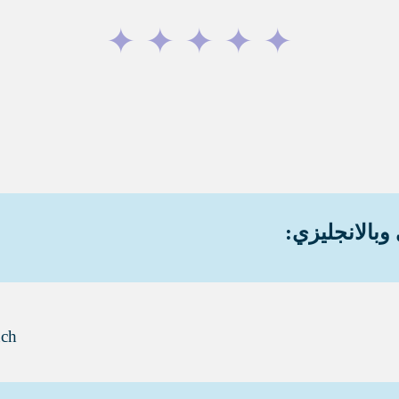
✦
✦
✦
✦
✦
وبالانجليزي:
uch