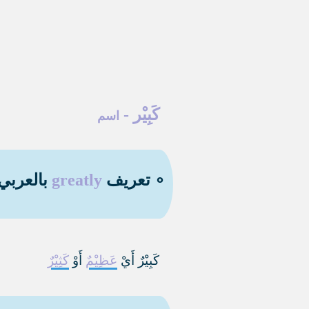
كَبِيْر
-
اسم
∘ تعريف
greatly
بالعربي 
كَبِيْرٌ أَيْ
عَظِيْمٌ
أَوْ
كَثِيْرٌ