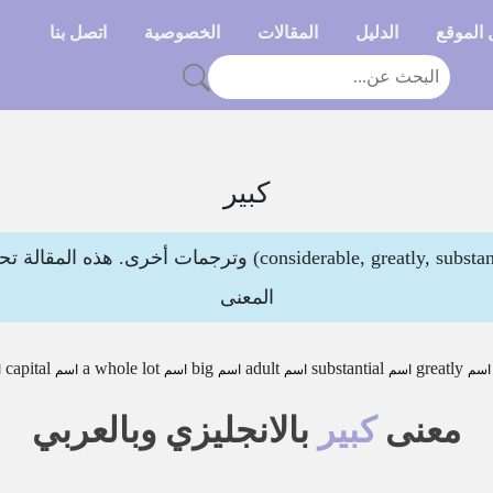
الموقع
الدليل
المقالات
الخصوصية
اتصل بنا
كبير
معنى كبير بالانجليزي (considerable, greatly, substantial) وتر
المعنى
capital
a whole lot
big
adult
substantial
greatly
اسم
اسم
اسم
اسم
اسم
اسم
ا
معنى
كبير
بالانجليزي وبالعربي