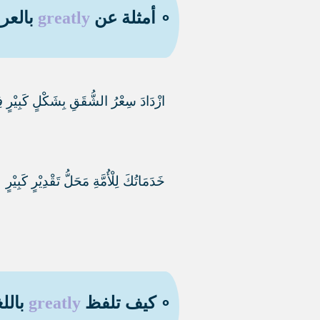
∘ أمثلة عن
greatly
بالعرب
ازْدَادَ سِعْرُ الشُّقَقِ بِشَكْلٍ كَبِيْرٍ ف
خَدَمَاتُكَ لِلْأُمَّةِ مَحَلُّ تَقْدِيْرٍ كَبِيْرٍ
∘ كيف تلفظ
greatly
باللغ