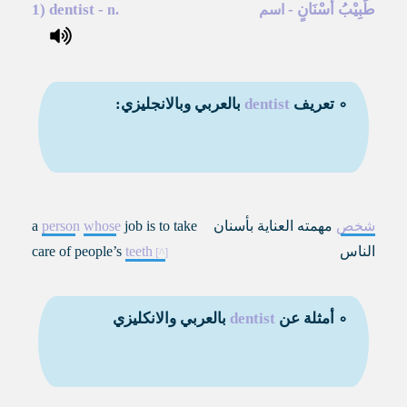
طَبِيْبُ أَسْنَانٍ
-
-
dentist
1)
اسم
n.
∘ تعريف
dentist
بالعربي وبالانجليزي:
شخص
مهمته العناية بأسنان
job is to take
whose
person
a
الناس
teeth
care of people’s
∘ أمثلة عن
dentist
بالعربي والانكليزي