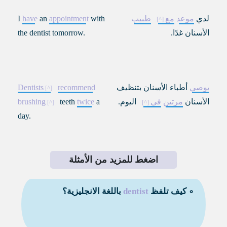
لدي
موعد
مع
طبيب
with
appointment
an
have
I
الأسنان غدًا
.
the dentist tomorrow.
يوصي
أطباء الأسنان بتنظيف
recommend
Dentists
الأسنان
مرتين
في
اليوم.
a
twice
teeth
brushing
day.
اضغط للمزيد من الأمثلة
∘ كيف تلفظ
dentist
باللغة الانجليزية؟