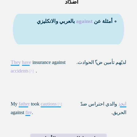
أضدّاد
∘ أمثلة عن
against
بالعربي والانكليزي
لديّهم تأمين ض
\
ّ الحوادث
.
insurance against
have
They
accidents
.
اتخذ
والدي احتراس ضدّ
cautions
took
father
My
الحريق
.
.
fire
against