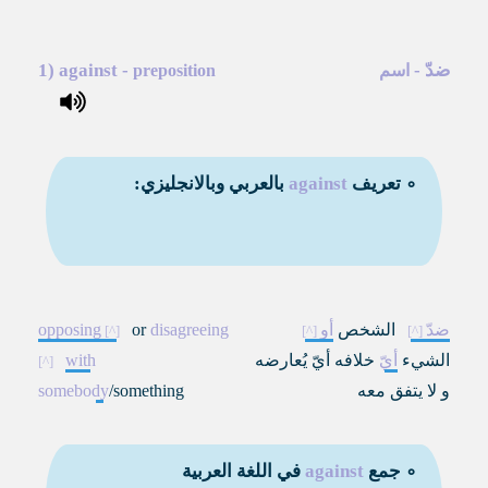
ضدّ
-
-
against
1)
اسم
preposition
∘ تعريف
against
بالعربي وبالانجليزي:
ضدّ
الشخص
أو
disagreeing
or
opposing
الشيء
أيّ
خلافه أيّ يُعارضه
with
و لا يتفق معه
/something
somebody
∘ جمع
against
في اللغة العربية