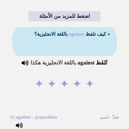
اضغط للمزيد من الأمثلة
∘ كيف تلفظ
against
باللغة الانجليزية؟
تُلفَظ
against
باللغة الانجليزية هكذا
✦
✦
✦
✦
✦
ضدّ
-
-
against
2)
اسم
preposition