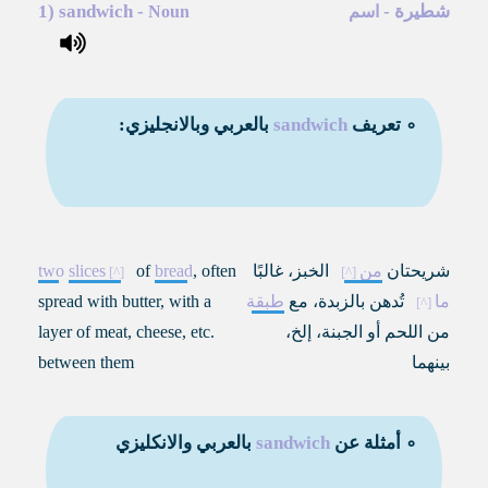
شطيرة
-
-
sandwich
1)
اسم
Noun
∘ تعريف
sandwich
بالعربي وبالانجليزي:
شريحتان
من
الخبز،
غالبًا
, often
bread
of
slices
two
ما
تُدهن بالزبدة
، مع
طبقة
spread with butter, with a
من اللحم أو الجبنة، إلخ،
layer of meat, cheese, etc.
بينهما
between them
∘ أمثلة عن
sandwich
بالعربي والانكليزي