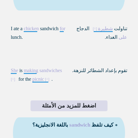
تناولت
شطيرة
الدجاج
for
sandwich
chicken
I ate a
على
الغداء.
lunch.
تقوم بإعداد الشطائر للنزهة.
sandwiches
making
is
She
for the
picnic
.
اضغط للمزيد من الأمثلة
∘ كيف تلفظ
sandwich
باللغة الانجليزية؟