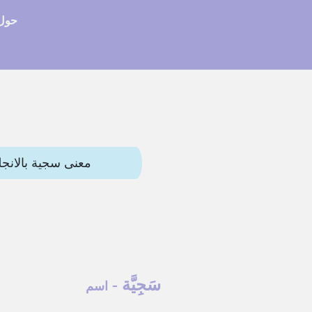
حول 
معنى سجية بالانجليزي (attribute) وترجمات أخرى. هذه المقالة تحتوي النط
سَجِيَّة
-
اسم