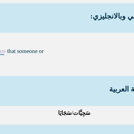
ي وبالانجليزي:
ure
that someone or
 العربية
سَجِيَّات
/
سَجَايَا