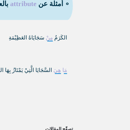
∘ أمثلة عن
attribute
بالع
الكَرَمُ
مِنْ
سَجَايَاهُ العَظِيْمَةِ
مَا
هِيَ
السَّجَايَا الَّتِيْ يَمْتَازُ بِهَا ال
تصفّح المقالات