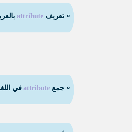
∘ تعريف
attribute
بالعرب
∘ جمع
attribute
في اللغة