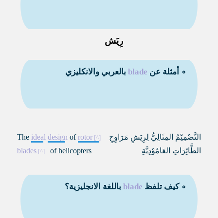
رِيَش
∘ أمثلة عن
blade
بالعربي والانكليزي
التَّصْمِيْمُ المِثَالِيُّ لِرِيَشِ مَرَاوِحِ
rotor
of
design
ideal
The
الطَّائِرَاتِ العَامُوْدِيَّةِ
of helicopters
blades
∘ كيف تلفظ
blade
باللغة الانجليزية؟