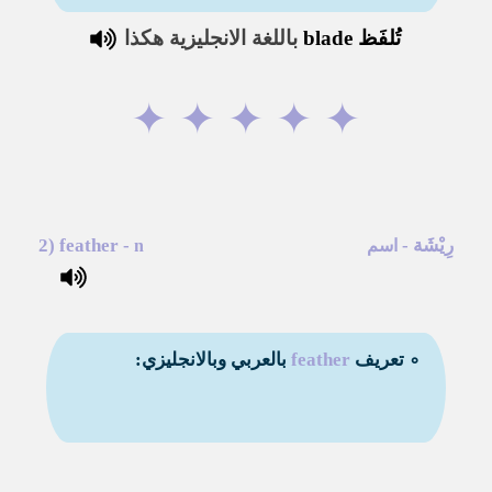
تُلفَظ
blade
باللغة الانجليزية هكذا
✦
✦
✦
✦
✦
رِيْشَة
-
-
feather
2)
اسم
n
∘ تعريف
feather
بالعربي وبالانجليزي: