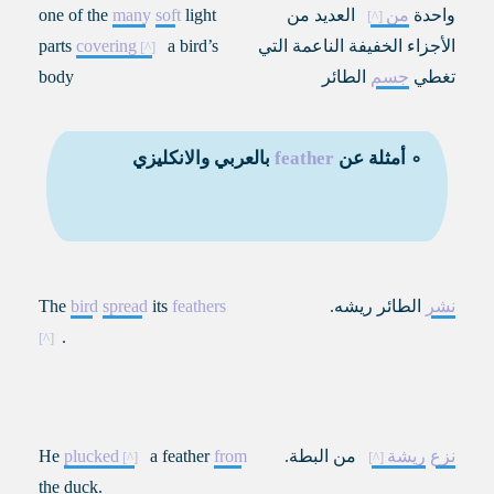
واحدة
من
العديد من
light
soft
many
one of the
الأجزاء الخفيفة الناعمة التي
a bird’s
covering
parts
تغطي
جسم
الطائر
body
∘ أمثلة عن
feather
بالعربي والانكليزي
نشر
الطائر ريشه.
feathers
its
spread
bird
The
.
نزع
ريشة
من البطة.
from
a feather
plucked
He
the duck.