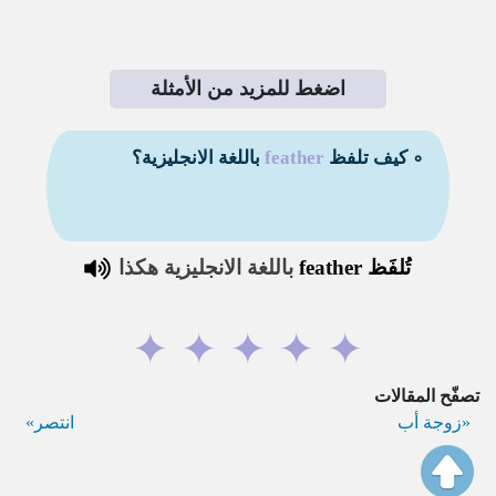
اضغط للمزيد من الأمثلة
∘ كيف تلفظ
feather
باللغة الانجليزية؟
تُلفَظ
feather
باللغة الانجليزية هكذا
✦
✦
✦
✦
✦
تصفّح المقالات
زوجة أب
انتصر