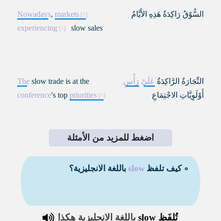
السُّوْقُ رَاكِدَةٌ هَذِهِ الأَيَّامُ
markets
,
Nowadays
experiencing
slow sales
التِّجَارَةُ الرَّاكِدَةُ
عَلَىْ
رَأْسِ
slow trade is at the
The
أَوْلَوِيَّاتِ الاجْتِمَاعِ
priorities
's top
conference
اضغط للمزيد من الأمثلة
∘ كيف تلفظ
slow
باللغة الانجليزية؟
تُلفَظ
slow
باللغة الانجليزية هكذا