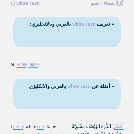
ذُرَةٌ بَيْضَاء
-
white corn
1)
اسم
∘ تعريف
white corn
بالعربي وبالانجليزي:
or:
white
maize
∘ أمثلة عن
white corn
بالعربي والانكليزي
أُفَضِّلُ
الذُّرَةَ البَيْضَاءَ مَشْوِيَّةً
to be
corn
white
prefer
I