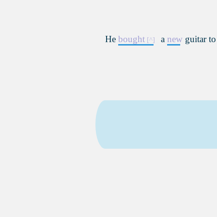
He
bought
a
new
guitar t