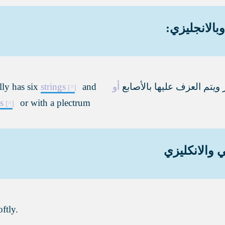
بالانجليزي:
ر ويتم العزف عليها بالأصابع
أو
and
strings
lly has six
s
or with a plectrum
 والانكليزي
ftly.