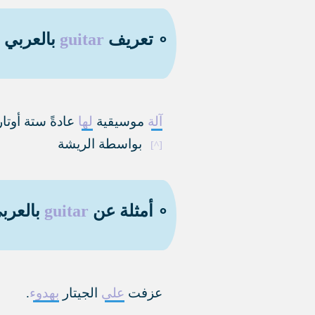
∘ تعريف
guitar
بالعربي و
آلة
موسيقية
لها
عادةً ستة أوتا
بواسطة الريشة
∘ أمثلة عن
guitar
بالعربي
عزفت
على
الجيتار
بهدوء
.