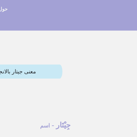
حول 
معنى جيتار بالانجليزي (guitar) وترجمات أخرى. هذه المقالة تحتوي 
جِيْتَار
-
اسم