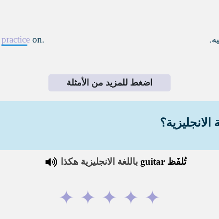
يه
.
on.
practice
o
اضغط للمزيد من الأمثلة
 الانجليزية؟
تُلفَظ
guitar
باللغة الانجليزية هكذا
✦
✦
✦
✦
✦