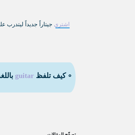
اشترى
جيتاراً جديداً ليتدرب عل
∘ كيف تلفظ
guitar
باللغة
تصفّح المقالات