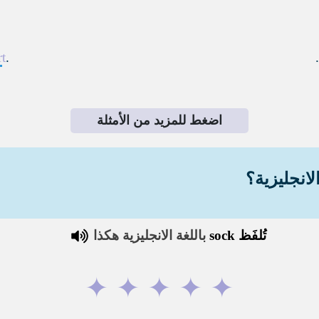
rt
.
اضغط للمزيد من الأمثلة
لانجليزية؟
تُلفَظ
sock
باللغة الانجليزية هكذا
✦
✦
✦
✦
✦