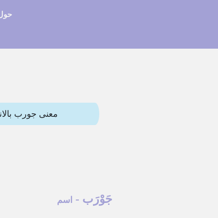
حول 
معنى جورب بالانجليزي (sock) وترجمات أخرى. هذه المقالة تحتو
جَوْرَب
-
اسم