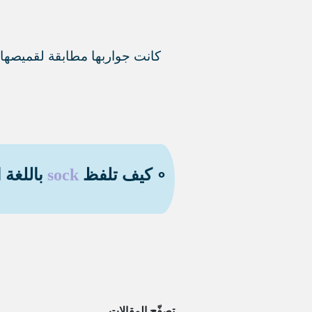
كانت جواربها مطابقة لقميصها.
∘ كيف تلفظ
sock
باللغة ا
تصفّح المقالات