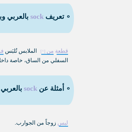
∘ تعريف
sock
بالعربي وبا
قطعة
من
الملابس تُلبَس
فو
السفلي من الساق، خاصة داخل
∘ أمثلة عن
sock
بالعربي 
لبس
زوجاً من الجوارب
.