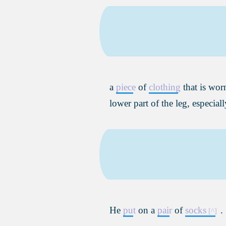
a
piece
of
clothing
that is wor
lower part of the leg, especial
He
put
on a
pair
of
socks
.