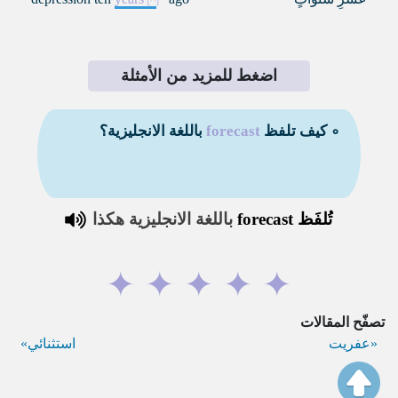
اضغط للمزيد من الأمثلة
∘ كيف تلفظ
forecast
باللغة الانجليزية؟
تُلفَظ
forecast
باللغة الانجليزية هكذا
✦
✦
✦
✦
✦
تصفّح المقالات
عفريت
استثنائي