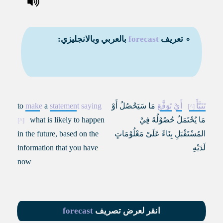
∘ تعريف
forecast
بالعربي وبالانجليزي:
تَنَبَّأَ
أَيْ
تَوَقَّعَ
مَا سَيَحْصُلُ أَوْ
saying
statement
a
make
to
مَا يُحْتَمَلُ حُصُوْلُهُ فِيْ
what is likely to happen
المُسْتَقْبَلِ بِنَاءً عَلَىْ مَعْلُوْمَاتٍ
in the future, based on the
لَدَيْهِ
information that you have
now
انقر لعرض تصريف
forecast