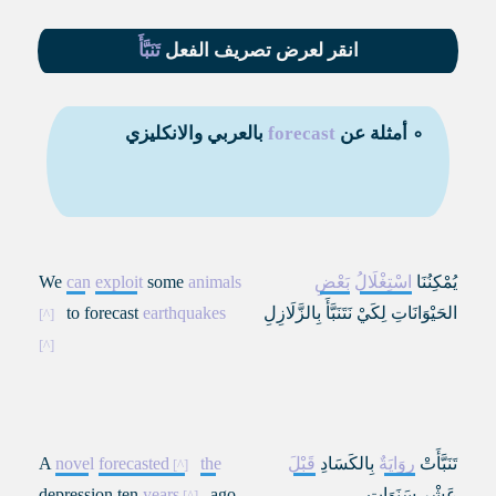
انقر لعرض تصريف الفعل
تَنَبَّأَ
∘ أمثلة عن
forecast
بالعربي والانكليزي
يُمْكِنُنَا
اسْتِغْلَالُ
بَعْضِ
animals
some
exploit
can
We
الحَيْوَانَاتِ لِكَيْ نَتَنَبَّأَ بِالزَّلَازِلِ
earthquakes
to forecast
تَنَبَّأَتْ
رِوَايَةٌ
بِالكَسَادِ
قَبْلَ
the
forecasted
novel
A
عَشْرِ سَنَوَاتٍ
ago
years
depression ten