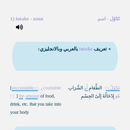
تَنَاوُل
-
-
intake
1)
اسم
noun
∘ تعريف
intake
بالعربي وبالانجليزي:
تَنَاوُلُ
الطَّعَامِ
أَوِ
الشَّرَابِ
countable
,
uncountable
[
هُوَ
إِدْخَالُهُ إِلَىْ الجِسْمِ
of food,
amount
the
]
drink, etc. that you take into
your body