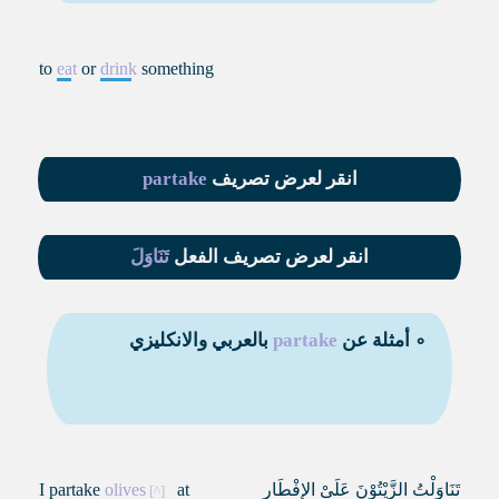
to
eat
or
drink
something
انقر لعرض تصريف
partake
انقر لعرض تصريف الفعل
تَنَاوَلَ
∘ أمثلة عن
partake
بالعربي والانكليزي
تَنَاوَلْتُ الزَّيْتُوْنَ عَلَىْ الإِفْطَارِ
at
olives
I partake