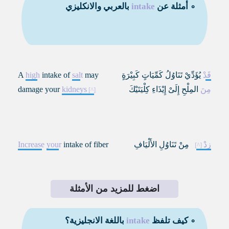
∘ أمثلة عن
intake
بالعربي والانكليزي
قَدْ
يُؤَدِّيْ تَنَاوُلُ كَمِّيَاتٍ كَبِيْرَةٍ
may
salt
intake of
high
A
مِنَ
المِلْحِ إِلَىْ إِيْذَاءِ كِلْيَتَيْكَ
kidneys
damage your
زِدْ
مِنْ تَنَاوُلِ الأَلْيَافِ
intake of fiber
your
Increase
اضغط للمزيد من الأمثلة
∘ كيف تلفظ
intake
باللغة الانجليزية؟