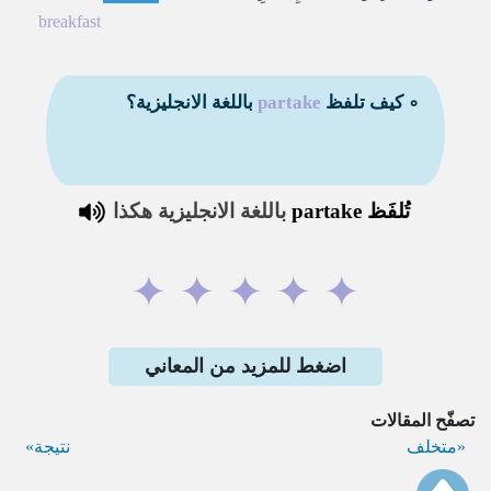
breakfast
∘ كيف تلفظ
partake
باللغة الانجليزية؟
تُلفَظ
partake
باللغة الانجليزية هكذا
✦
✦
✦
✦
✦
اضغط للمزيد من المعاني
تصفّح المقالات
متخلف
نتيجة