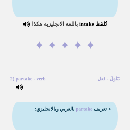
تُلفَظ
intake
باللغة الانجليزية هكذا
✦
✦
✦
✦
✦
تَنَاوَلَ
-
-
partake
2)
فعل
verb
∘ تعريف
partake
بالعربي وبالانجليزي: