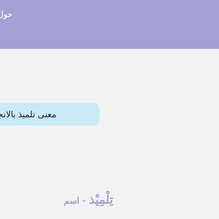
حول 
معنى تلميذ بالانجليزي (pupil) وترجمات أخرى. هذه المقالة تحتوي
تِلْمِيْذ
-
اسم