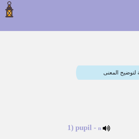
1)
pupil
-
n