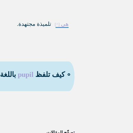
هي
تلميذة مجتهدة.
∘ كيف تلفظ
pupil
باللغة 
تصفّح المقالات