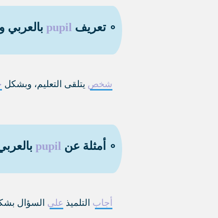
∘ تعريف
pupil
بالعربي وب
شخص
يتلقى التعليم، وبشكل
خ
∘ أمثلة عن
pupil
بالعربي 
أجاب
التلميذ
على
السؤال بشك