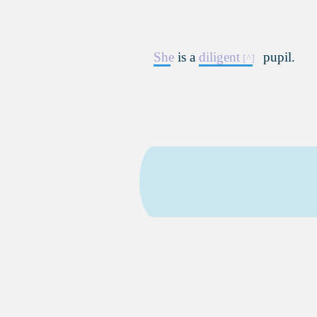
She
is a
diligent
pupil.