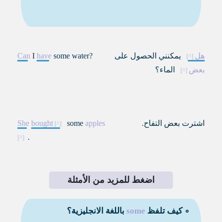
هل
يمكنني الحصول على
some water?
have
I
Can
بعض
الماء؟
اشترت بعض التفاح.
apples
some
bought
She
.
اضغط للمزيد من الأمثلة
∘ كيف تلفظ
some
باللغة الانجليزية؟