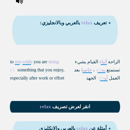
∘ تعريف
relax
بالعربي وبالانجليزي:
الراحة
أثناء
القيام بشيء
doing
you are
while
rest
to
تستمتع
به
،
خاصةً
بعد
something that you enjoy,
العمل
أو
الجهد
especially after work or effort
انقر لعرض تصريف
relax
∘ أمثلة عن
relax
بالعربي والانكليزي