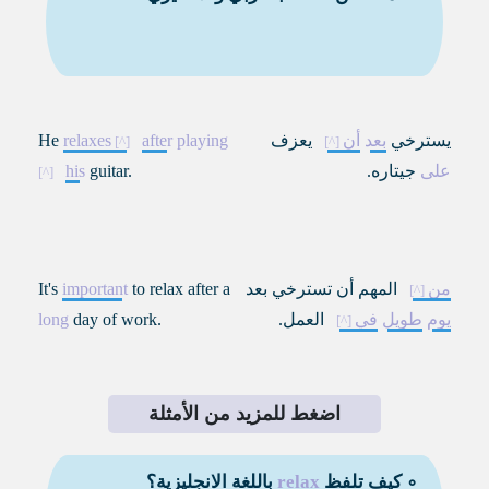
يسترخي
بعد
أن
يعزف
playing
after
relaxes
He
على
جيتاره.
guitar.
his
من
المهم أن تسترخي بعد
to relax after a
important
It's
يوم
طويل
في
العمل.
day of work.
long
اضغط للمزيد من الأمثلة
∘ كيف تلفظ
relax
باللغة الانجليزية؟