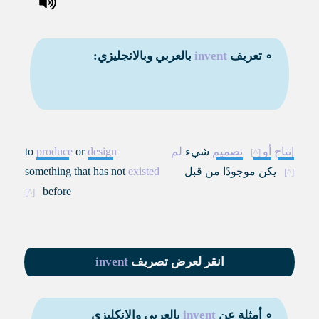
∘ تعريف
invent
بالعربي وبالانجليزي:
إنتاج
أو
تصميم
شيء
لم
design
or
produce
to
يكن موجودًا من قبل
existed
something that has not
before
انقر لعرض تصريف
invent
∘ أمثلة عن
invent
بالعربي والانكليزي