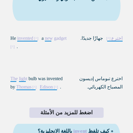
اخترع
جهازًا جديدًا
.
gadget
new
a
invented
He
.
اخترع تىوماس إديسون
bulb was invented
light
The
المصباح الكهربائي.
.
Edison
Thomas
by
اضغط للمزيد من الأمثلة
∘ كيف تلفظ
invent
باللغة الانجليزية؟