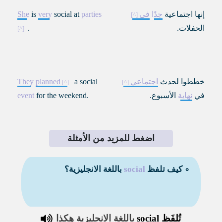
إنها اجتماعية
جدًا
في
parties
social at
very
is
She
الحفلات.
.
خططوا لحدث
اجتماعي
a social
planned
They
في
نهاية
الأسبوع.
for the weekend.
event
اضغط للمزيد من الأمثلة
∘ كيف تلفظ
social
باللغة الانجليزية؟
تُلفَظ
social
باللغة الانجليزية هكذا