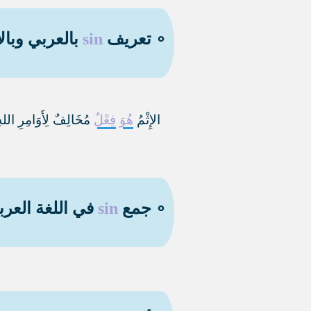
∘ تعريف
sin
بالعربي وبال
الإِثْمُ
هُوَ
فِعْلٌ
مُخَالِفٌ لِأَوَامِرِ اللهِ 
∘ جمع
sin
في اللغة العرب