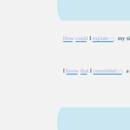
How
could
I
expiate
my si
I
know
that
I
committed
a 