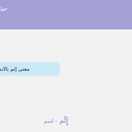
حول 
معنى إثم بالانجليزي (sin) وترجمات أخرى. هذه المقالة تحتو
إِثْم
-
اسم