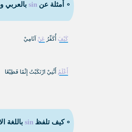
∘ أمثلة عن
sin
بالعربي وا
كَيْفَ
أُكَفِّرُ
عَنْ
آثَامِيْ
أَعْلَمُ
أَنَّنِيْ ارْتَكَبْتُ إِثْمًا فَظِيْعًا
∘ كيف تلفظ
sin
باللغة ال