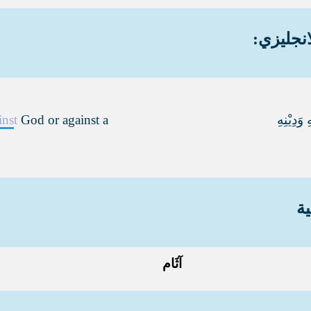
انجليزي:
وَدِيْنِهِ
God or against a
inst
ية
آثَام