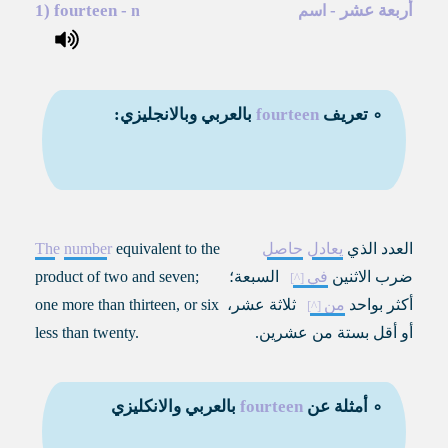
أربعة عشر
-
-
fourteen
1)
اسم
n
∘ تعريف
fourteen
بالعربي وبالانجليزي:
العدد الذي
يعادل
حاصل
equivalent to the
number
The
ضرب الاثنين
في
السبعة؛
product of two and seven;
أكثر بواحد
من
ثلاثة عشر،
one more than thirteen, or six
أو أقل بستة من عشرين.
less than twenty.
∘ أمثلة عن
fourteen
بالعربي والانكليزي